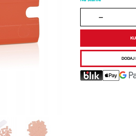
-
KU
DODAJ 