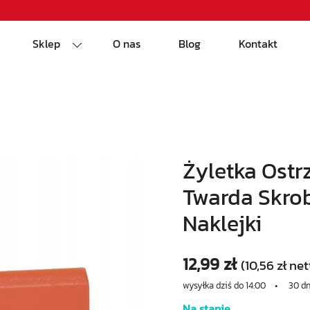
Sklep
O nas
Blog
Kontakt
Żyletka Ostr
Twarda Skro
Naklejki
12,99
zł
(
10,56
zł
net
wysyłka dziś do 14:00 • 30 d
Na stanie