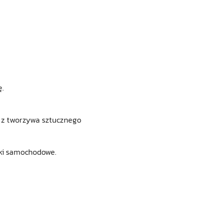
ę.
i z tworzywa sztucznego
jki samochodowe.