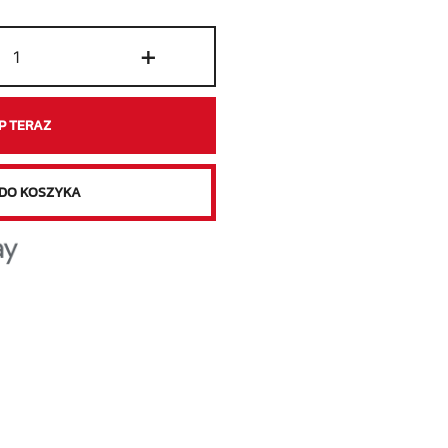
ilość
+
Żyletka
Ostrze
Plastikowa
P TERAZ
Średnio
Twarda
DO KOSZYKA
Skrobak
Dwustronna
10
szt
Naklejki