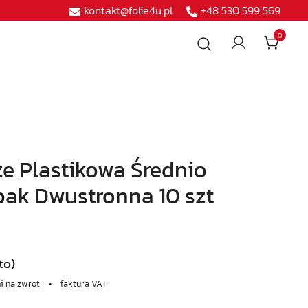
kontakt@folie4u.pl
+48 530 599 569
0
ze Plastikowa Średnio
bak Dwustronna 10 szt
to)
ni na zwrot • faktura VAT